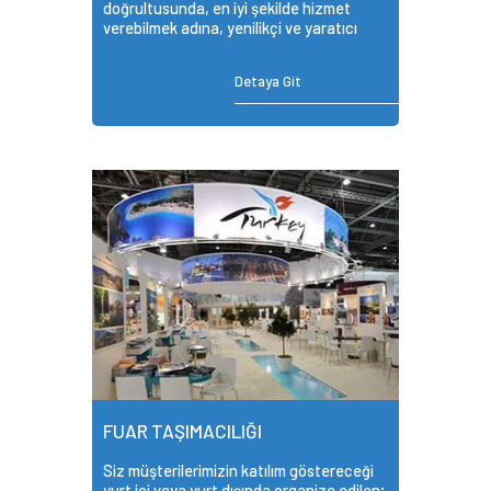
doğrultusunda, en iyi şekilde hizmet
verebilmek adına, yenilikçi ve yaratıcı
çözümler sunmaktayız.
Detaya Git
FUAR TAŞIMACILIĞI
Siz müşterilerimizin katılım göstereceği
yurt içi veya yurt dışında organize edilen;