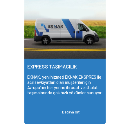
EXPRESS TAŞIMACILIK
EKNAK, yeni hizmeti EKNAK EKSPRES ile
acil sevkiyatları olan müşteriler için
Avrupa’nın her yerine ihracat ve ithalat
taşımalarında çok hızlı çözümler sunuyor.
Detaya Git