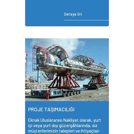
Detaya Git
PROJE TAŞIMACILIĞI
Eknak Uluslararası Nakliyat olarak, yurt
içi veya yurt dışı güzergâhlarında, siz
müşterilerimizin talepleri ve ihtiyaçları