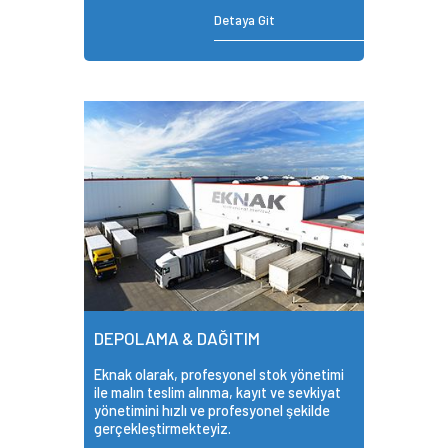
Detaya Git
DEPOLAMA & DAĞITIM
Eknak olarak, profesyonel stok yönetimi
ile malın teslim alınma, kayıt ve sevkiyat
yönetimini hızlı ve profesyonel şekilde
gerçekleştirmekteyiz.