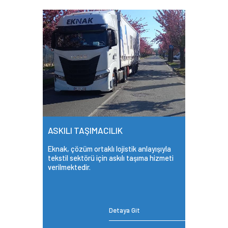
ASKILI TAŞIMACILIK
Eknak, çözüm ortaklı lojistik anlayışıyla
tekstil sektörü için askılı taşıma hizmeti
verilmektedir.
Detaya Git